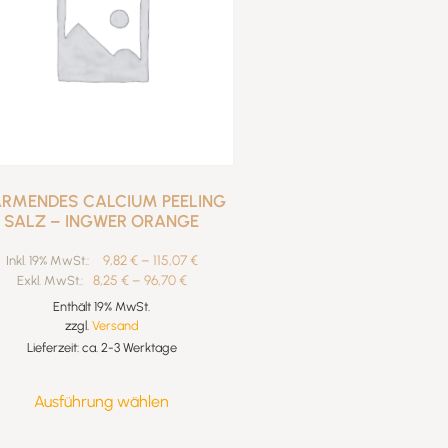
RMENDES CALCIUM PEELING
SALZ – INGWER ORANGE
9,82
€
–
115,07
€
Inkl. 19% MwSt.:
8,25
€
–
96,70
€
Exkl. MwSt.:
Enthält 19% MwSt.
zzgl.
Versand
Lieferzeit: ca. 2-3 Werktage
Ausführung wählen