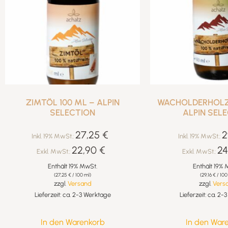
ZIMTÖL 100 ML – ALPIN
WACHOLDERHOLZÖ
SELECTION
ALPIN SEL
27,25
€
2
Inkl. 19% MwSt.:
Inkl. 19% MwSt.:
22,90
€
24
Exkl. MwSt.:
Exkl. MwSt.:
Enthält 19% MwSt.
Enthält 19% 
(
27,25
€
/ 100 ml)
(
29,16
€
/ 100
zzgl.
Versand
zzgl.
Vers
Lieferzeit: ca. 2-3 Werktage
Lieferzeit: ca. 2
In den Warenkorb
In den War