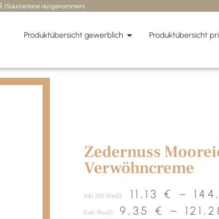
UR
(Saunasteine ausgenommen)
Produktübersicht gewerblich
Produktübersicht pr
Start
/
Wellness & Kosmetik
/ Zedernuss M
Verwöhncreme
Zedernuss Moorei
Verwöhncreme
11,13
€
–
144
Inkl. 19% MwSt.:
9,35
€
–
121,
Exkl. MwSt.: