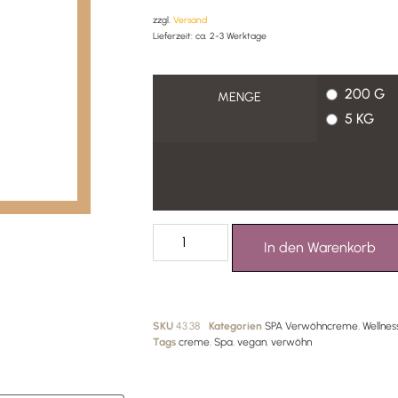
zzgl.
Versand
Lieferzeit: ca. 2-3 Werktage
200 G
MENGE
5 KG
In den Warenkorb
SKU
43.38
Kategorien
SPA Verwöhncreme
,
Wellnes
Tags
creme
,
Spa
,
vegan
,
verwöhn