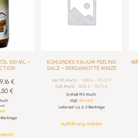
L 100 ML –
KÜHLENDES KALIUM PEELING
WÄ
ECTION
SALZ – BERGAMOTTE MINZE
9,82
€
–
115,07
€
9,16
€
Inkl. 19% MwSt.:
8,25
€
–
96,70
€
Exkl. MwSt.:
,50
€
Enthält 19% MwSt.
zzgl.
Versand
MwSt.
 ml)
Lieferzeit: ca. 2-3 Werktage
and
-3 Werktage
Ausführung wählen
enkorb