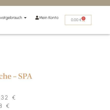
ivatgebrauch
Mein Konto
0
0,00
€
ooreiche – SPA
che – SPA
,32
€
28
€