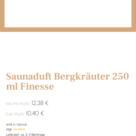
Start
/
Saunaduft
/ Saunaduft Bergkräuter 250 ml Finesse
Saunaduft Bergkräuter 250
ml Finesse
12,38
€
Inkl. 19% MwSt.:
10,40
€
Exkl. MwSt.:
(
4,95
€
/ 100 ml)
zzgl.
Versand
Lieferzeit: ca. 2-3 Werktage