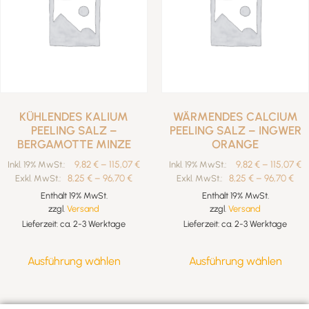
KÜHLENDES KALIUM
WÄRMENDES CALCIUM
PEELING SALZ –
PEELING SALZ – INGWER
BERGAMOTTE MINZE
ORANGE
9,82
€
–
115,07
€
9,82
€
–
115,07
€
Inkl. 19% MwSt.:
Inkl. 19% MwSt.:
8,25
€
–
96,70
€
8,25
€
–
96,70
€
Exkl. MwSt.:
Exkl. MwSt.:
Enthält 19% MwSt.
Enthält 19% MwSt.
zzgl.
Versand
zzgl.
Versand
Lieferzeit: ca. 2-3 Werktage
Lieferzeit: ca. 2-3 Werktage
Ausführung wählen
Ausführung wählen