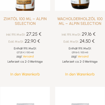
ZIMTÖL 100 ML – ALPIN
WACHOLDERHOLZÖL 100
SELECTION
ML – ALPIN SELECTION
27,25
€
29,16
€
Inkl. 19% MwSt.:
Inkl. 19% MwSt.:
22,90
€
24,50
€
Exkl. MwSt.:
Exkl. MwSt.:
Enthält 19% MwSt.
Enthält 19% MwSt.
(
27,25
€
/ 100 ml)
(
29,16
€
/ 100 ml)
zzgl.
Versand
zzgl.
Versand
Lieferzeit: ca. 2-3 Werktage
Lieferzeit: ca. 2-3 Werktage
In den Warenkorb
In den Warenkorb