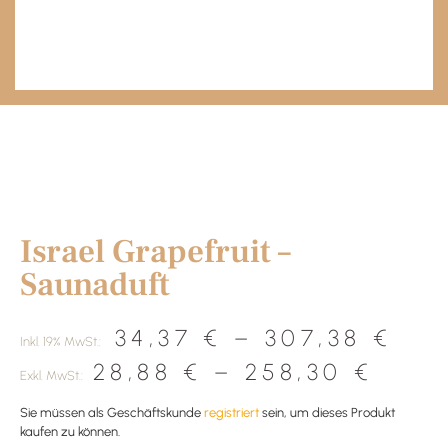
Start
/
Sauna
/ Israel Grapefruit – Saunaduft
Israel Grapefruit –
Saunaduft
34,37
€
–
307,38
€
Inkl. 19% MwSt.:
28,88
€
–
258,30
€
Exkl. MwSt.:
Sie müssen als Geschäftskunde
registriert
sein, um dieses Produkt
kaufen zu können.