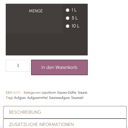
1 L
MENGE
5 L
10 L
In den Warenkorb
SKU
16.50.
Kategorien
Lacoform Sauna-Düfte
,
Sauna
Tags
Aufguss
,
Aufgussmittel
,
Saunaaufguss
,
Saunaöl
BESCHREIBUNG
ZUSÄTZLICHE INFORMATIONEN