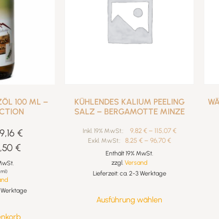
L 100 ML –
KÜHLENDES KALIUM PEELING
WÄ
ECTION
SALZ – BERGAMOTTE MINZE
9,82
€
–
115,07
€
9,16
€
Inkl. 19% MwSt.:
8,25
€
–
96,70
€
Exkl. MwSt.:
,50
€
Enthält 19% MwSt.
zzgl.
Versand
MwSt.
 ml)
Lieferzeit: ca. 2-3 Werktage
and
-3 Werktage
Ausführung wählen
enkorb