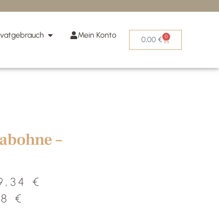
ivatgebrauch
Mein Konto
0
0,00
€
ohne – Dampfbadduft
abohne –
9,34
€
88
€