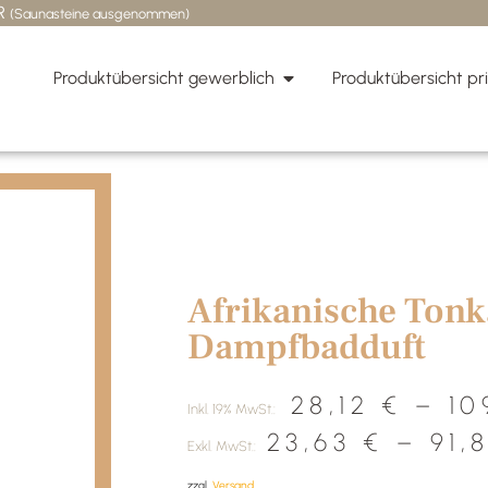
UR
(Saunasteine ausgenommen)
Produktübersicht gewerblich
Produktübersicht pr
Start
/
Dampfbad
/ Afrikanische Tonkab
Afrikanische Tonk
Dampfbadduft
28,12
€
–
10
Inkl. 19% MwSt.:
23,63
€
–
91,
Exkl. MwSt.:
zzgl.
Versand