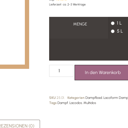
Lieferzeit: ca. 2-3 Werktage
1 L
MENGE
5 L
In den Warenkorb
SKU
25.01.
Kategorien
Dampfbad
,
Lacoform Damp
Tags
Dampf
,
Lacodos
,
Multidos
REZENSIONEN (0)