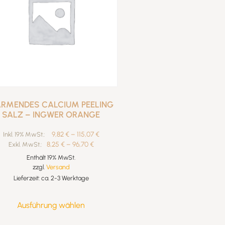
RMENDES CALCIUM PEELING
SALZ – INGWER ORANGE
9,82
€
–
115,07
€
Inkl. 19% MwSt.:
8,25
€
–
96,70
€
Exkl. MwSt.:
Enthält 19% MwSt.
zzgl.
Versand
Lieferzeit: ca. 2-3 Werktage
Ausführung wählen