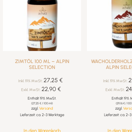
ZIMTÖL 100 ML – ALPIN
WACHOLDERHOLZÖ
SELECTION
ALPIN SEL
27,25
€
2
Inkl. 19% MwSt.:
Inkl. 19% MwSt.:
22,90
€
24
Exkl. MwSt.:
Exkl. MwSt.:
Enthält 19% MwSt.
Enthält 19% 
(
27,25
€
/ 100 ml)
(
29,16
€
/ 100
zzgl.
Versand
zzgl.
Vers
Lieferzeit: ca. 2-3 Werktage
Lieferzeit: ca. 2
In den Warenkorb
In den War