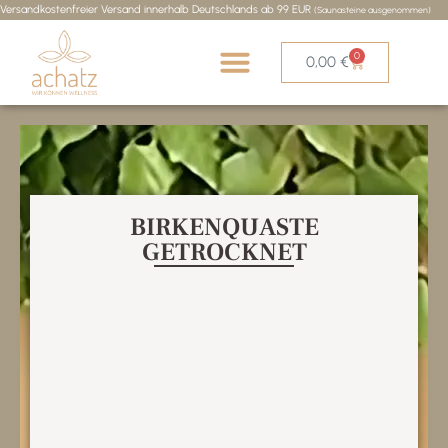
Versandkostenfreier Versand innerhalb Deutschlands ab 99 EUR
(Saunasteine ausgenommen)
0
0,00
€
BIRKENQUASTE
GETROCKNET